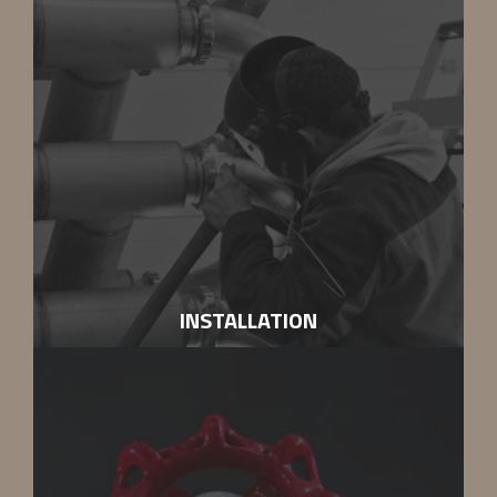
Modélisation 3D et
fabrication 100% Process
Thermique
par des équipes formées aux codes de
réglementation de votre secteur. Suivi par le client des
étapes de fabrication en continu.
INSTALLATION
Nos équipes conçoivent, fabriquent et installent vos
solutions de traitement thermique des liquides. Nous
pouvons ainsi
nous engager totalement sur la
maîtrise de l'ensemble.